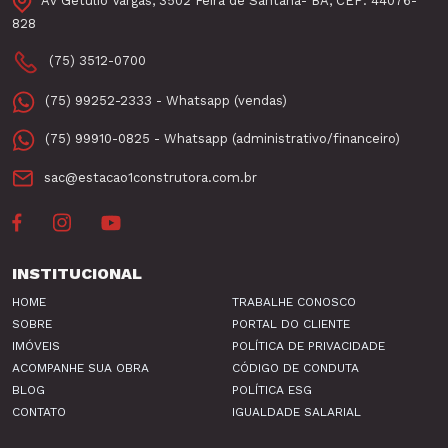
Av Getúlio Vargas, 3502 Feira de Santana- BA, CEP: 44076-
828
(75) 3512-0700
(75) 99252-2333 - Whatsapp (vendas)
(75) 99910-0825 - Whatsapp (administrativo/financeiro)
sac@estacao1construtora.com.br
INSTITUCIONAL
HOME
TRABALHE CONOSCO
SOBRE
PORTAL DO CLIENTE
IMÓVEIS
POLÍTICA DE PRIVACIDADE
ACOMPANHE SUA OBRA
CÓDIGO DE CONDUTA
BLOG
POLÍTICA ESG
CONTATO
IGUALDADE SALARIAL