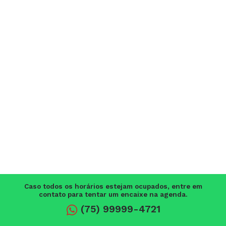
Caso todos os horários estejam ocupados, entre em
contato para tentar um encaixe na agenda.
(75) 99999-4721